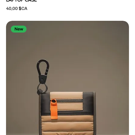
Prix
40,00 $CA
New