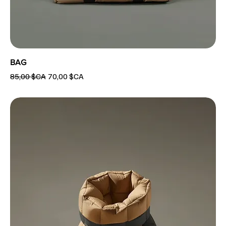
BAG
Prix original
Prix promotionnel
85,00 $CA
70,00 $CA