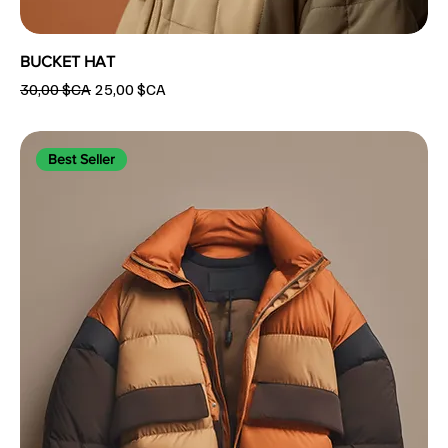
BUCKET HAT
Prix original
Prix promotionnel
30,00 $CA
25,00 $CA
Best Seller