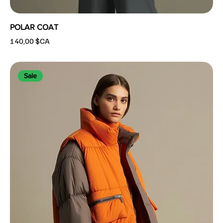
POLAR COAT
Prix
140,00 $CA
Sale