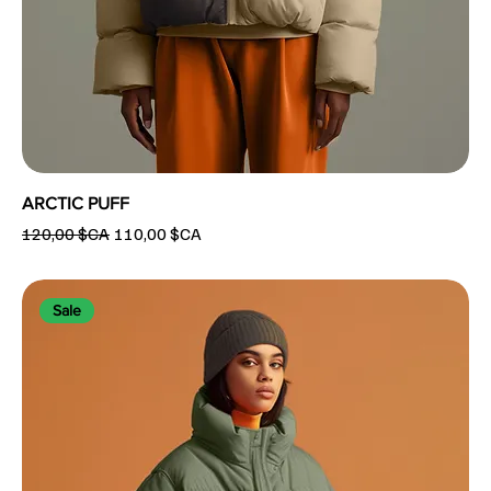
ARCTIC PUFF
Prix original
Prix promotionnel
120,00 $CA
110,00 $CA
Sale