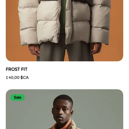
FROST FIT
Prix
140,00 $CA
Sale