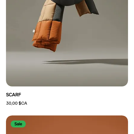
SCARF
Prix
30,00 $CA
Sale