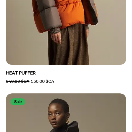
HEAT PUFFER
Prix original
Prix promotionnel
140,00 $CA
130,00 $CA
Sale