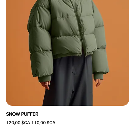
SNOW PUFFER
Prix original
Prix promotionnel
120,00 $CA
110,00 $CA