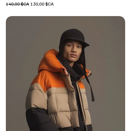
Prix original
Prix promotionnel
140,00 $CA
130,00 $CA