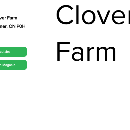
Clove
ver Farm
erner, ON P0H
Farm
rculaire
n Magasin