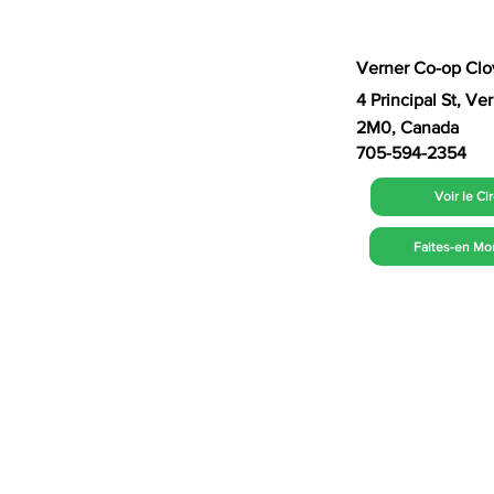
Verner Co-op Clo
4 Principal St, V
2M0, Canada
705-594-2354
Voir le Ci
Faites-en Mo