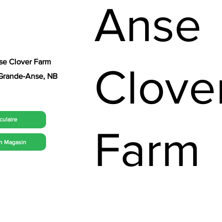
Anse
se Clover Farm
Clove
Grande-Anse, NB
rculaire
Farm
n Magasin