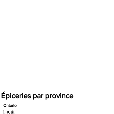
Épiceries par province
Ontario
Î.-P.-É.